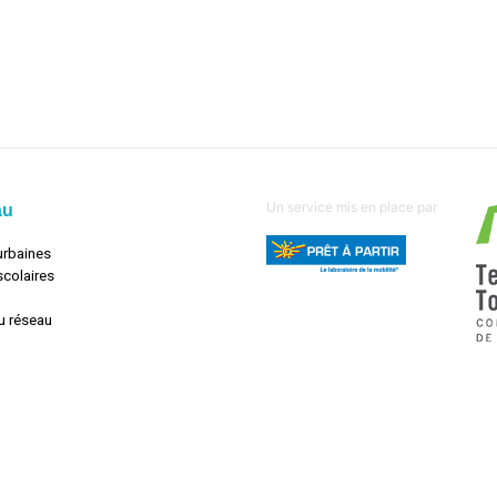
Un service mis en place par
au
urbaines
scolaires
u réseau