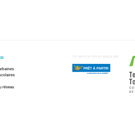
Un service mis en place par
au
urbaines
scolaires
u réseau