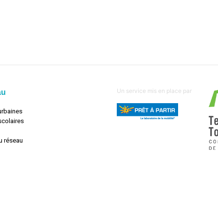
Un service mis en place par
au
urbaines
scolaires
u réseau