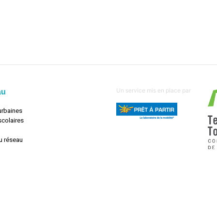
Un service mis en place par
au
urbaines
scolaires
u réseau