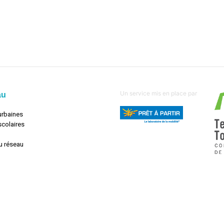
Un service mis en place par
au
urbaines
scolaires
u réseau