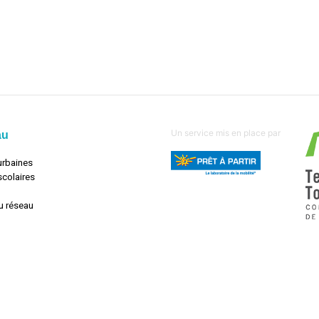
Un service mis en place par
au
urbaines
scolaires
u réseau