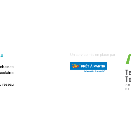
Un service mis en place par
au
urbaines
scolaires
u réseau