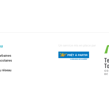
Un service mis en place par
au
urbaines
scolaires
u réseau