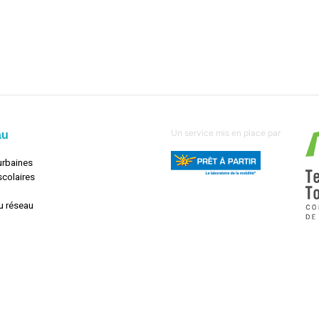
Un service mis en place par
au
urbaines
scolaires
u réseau