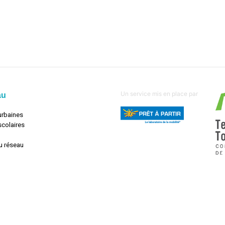
Un service mis en place par
au
urbaines
scolaires
u réseau