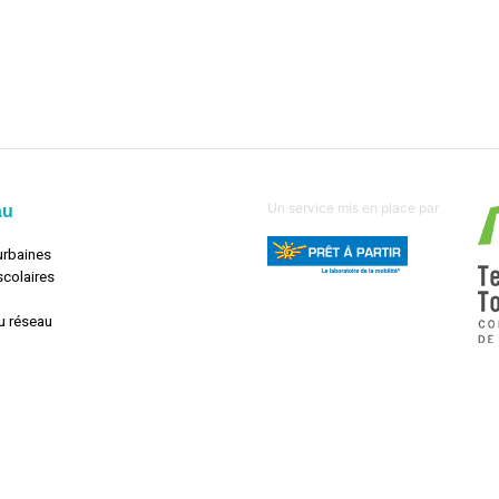
Un service mis en place par
au
urbaines
scolaires
u réseau