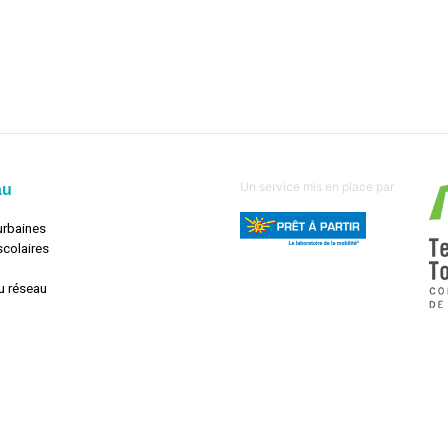
Un service mis en place par
au
urbaines
scolaires
u réseau